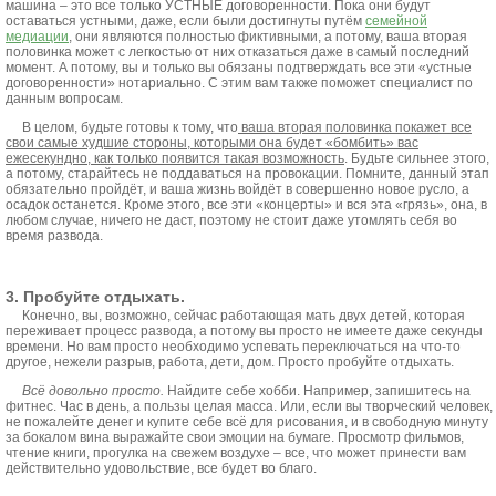
машина – это все только УСТНЫЕ договоренности. Пока они будут
оставаться устными, даже, если были достигнуты путём
семейной
медиации
, они являются полностью фиктивными, а потому, ваша вторая
половинка может с легкостью от них отказаться даже в самый последний
момент. А потому, вы и только вы обязаны подтверждать все эти «устные
договоренности» нотариально. С этим вам также поможет специалист по
данным вопросам.
В целом, будьте готовы к тому, что
ваша вторая половинка покажет все
свои самые худшие стороны, которыми она будет «бомбить» вас
ежесекундно, как только появится такая возможность
. Будьте сильнее этого,
а потому, старайтесь не поддаваться на провокации. Помните, данный этап
обязательно пройдёт, и ваша жизнь войдёт в совершенно новое русло, а
осадок останется. Кроме этого, все эти «концерты» и вся эта «грязь», она, в
любом случае, ничего не даст, поэтому не стоит даже утомлять себя во
время развода.
3. Пробуйте отдыхать.
Конечно, вы, возможно, сейчас работающая мать двух детей, которая
переживает процесс развода, а потому вы просто не имеете даже секунды
времени. Но вам просто необходимо успевать переключаться на что-то
другое, нежели разрыв, работа, дети, дом. Просто пробуйте отдыхать.
Всё довольно просто.
Найдите себе хобби. Например, запишитесь на
фитнес. Час в день, а пользы целая масса. Или, если вы творческий человек,
не пожалейте денег и купите себе всё для рисования, и в свободную минуту
за бокалом вина выражайте свои эмоции на бумаге. Просмотр фильмов,
чтение книги, прогулка на свежем воздухе – все, что может принести вам
действительно удовольствие, все будет во благо.