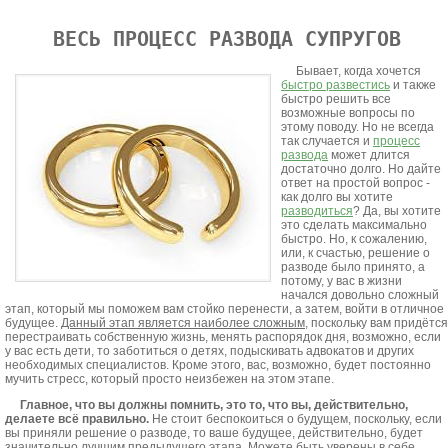
ВЕСЬ ПРОЦЕСС РАЗВОДА СУПРУГОВ
Бывает, когда хочется
быстро развестись
и также
быстро решить все
возможные вопросы по
этому поводу. Но не всегда
так случается и
процесс
развода
может длится
достаточно долго. Но дайте
ответ на простой вопрос -
как долго вы хотите
разводиться
? Да, вы хотите
это сделать максимально
быстро. Но, к сожалению,
или, к счастью, решение о
разводе было принято, а
потому, у вас в жизни
начался довольно сложный
этап, который мы поможем вам стойко перенести, а затем, войти в отличное
будущее.
Данный этап является наиболее сложным
, поскольку вам придётся
перестраивать собственную жизнь, менять распорядок дня, возможно, если
у вас есть дети, то заботиться о детях, подыскивать адвокатов и других
необходимых специалистов. Кроме этого, вас, возможно, будет постоянно
мучить стресс, который просто неизбежен на этом этапе.
Главное, что вы должны помнить, это то, что вы, действительно,
делаете всё правильно.
Не стоит беспокоиться о будущем, поскольку, если
вы приняли решение о разводе, то ваше будущее, действительно, будет
значительно лучшим предыдущего этапа. Можете быть уверены в себе,