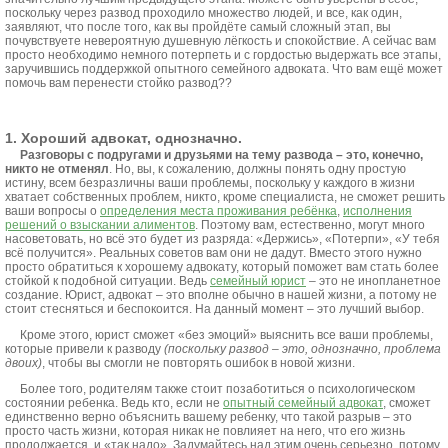
поскольку через развод проходило множество людей, и все, как один,
заявляют, что после того, как вы пройдёте самый сложный этап, вы
почувствуете невероятную душевную лёгкость и спокойствие. А сейчас вам
просто необходимо немного потерпеть и с гордостью выдержать все этапы,
заручившись поддержкой опытного семейного адвоката. Что вам ещё может
помочь вам перенести стойко развод??
1. Хороший адвокат, однозначно.
Разговоры с подругами и друзьями на тему развода – это, конечно,
никто не отменял
. Но, вы, к сожалению, должны понять одну простую
истину, всем безразличны ваши проблемы, поскольку у каждого в жизни
хватает собственных проблем, никто, кроме специалиста, не сможет решить
ваши вопросы о
определения места проживания ребёнка
,
исполнения
решений о взыскании алиментов
. Поэтому вам, естественно, могут много
насоветовать, но всё это будет из разряда: «Держись», «Потерпи», «У тебя
всё получится». Реальных советов вам они не дадут. Вместо этого нужно
просто обратиться к хорошему адвокату, который поможет вам стать более
стойкой к подобной ситуации. Ведь
семейный юрист
– это не инопланетное
создание. Юрист, адвокат – это вполне обычно в нашей жизни, а потому не
стоит стесняться и беспокоится. На данный момент – это лучший выбор.
Кроме этого, юрист сможет «без эмоций» выяснить все ваши проблемы,
которые привели к разводу
(поскольку развод – это, однозначно, проблема
двоих)
, чтобы вы смогли не повторять ошибок в новой жизни.
Более того, родителям также стоит позаботиться о психологическом
состоянии ребенка. Ведь кто, если не
опытный семейный адвокат
, сможет
единственно верно объяснить вашему ребенку, что такой разрыв – это
просто часть жизни, которая никак не повлияет на него, что его жизнь
продолжается, и «так надо». Задумайтесь над этим очень серьезно, потому