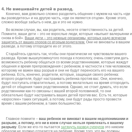
4. Не вмешивайте детей в развод.
Конечно, вам довольно сложно разделить общение с мужем на часть «где
вы разводитесь» и на другую часть, «где он является отцом». Кроме этого,
сложно вообще забыть о нем, да и это не нужно.
Во всяком случае, вы, как родитель, несете ответственность за детей.
Помните, ваши дети – это не взрослые люди, которые «выпьют валерьянки и
снова в бой».
Ваши дети – это нежные организмы, которых надо всячески
защитить от ваших споров со вторым родителем.
Они не виноваты в вашем
разводе, а потому отгородите их от этого.
Старайтесь сделать так, чтобы они практически не чувствовали вашего
развода. Кроме вышеупомянутого похода к психологу, очень советуем дать
возможность ребенку общаться со всеми родственниками, которые жаждут
общения и время препровождения с ребенком, в частности к тем человеком,
которому не важен ваш разрыв и они не будут переносить его на вашего
ребенка. Есть, конечно, родители, которые, защищая своего ребенка:
второго родителя, будут настраивать ребенка против вас. Они, конечно,
будут поступать отвратительно, а потому желательно на время отгородить
детей от общения таких родственников. Однако, не стоит думать, что если
родственники как-то связаны с вашей второй половинкой, то они
обязательно будут настраивать ваших детей против вас. Есть те, которые
«взрослее» таких ситуаций, а потому, они будут рады просто провести
время с вашим ребенком, а таких большинство.
Главное помните –
ваш ребенок не виноват в вашем недопонимании и
разрыве, а потому, его ни в коем случае нельзя привлекать к вашему
разрыву
. Если же кто-то пытается
затянуть развод супругов
это никоим
образом не должно отразится на ребёнке. Кроме того, что вы должны