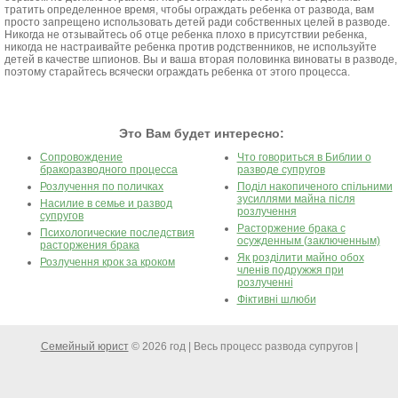
тратить определенное время, чтобы ограждать ребенка от развода, вам
просто запрещено использовать детей ради собственных целей в разводе.
Никогда не отзывайтесь об отце ребенка плохо в присутствии ребенка,
никогда не настраивайте ребенка против родственников, не используйте
детей в качестве шпионов. Вы и ваша вторая половинка виноваты в разводе,
поэтому старайтесь всячески ограждать ребенка от этого процесса.
Это Вам будет интересно:
Сопровождение
Что говориться в Библии о
бракоразводного процесса
разводе супругов
Розлучення по поличках
Поділ накопиченого спільними
зусиллями майна після
Насилие в семье и развод
розлучення
супругов
Расторжение брака с
Психологические последствия
осужденным (заключенным)
расторжения брака
Як розділити майно обох
Розлучення крок за кроком
членів подружжя при
розлученні
Фіктивні шлюби
Семейный юрист
© 2026 год | Весь процесс развода супругов |