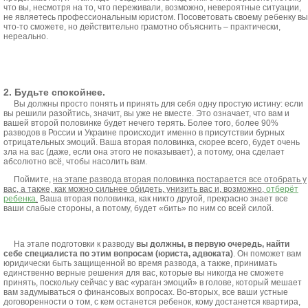
что вы, несмотря на то, что переживали, возможно, невероятные ситуации,
не являетесь профессиональным юристом. Посоветовать своему ребенку вы
что-то сможете, но действительно грамотно объяснить – практически,
нереально.
2. Будьте спокойнее.
Вы должны просто понять и принять для себя одну простую истину: если
вы решили разойтись, значит, вы уже не вместе. Это означает, что вам и
вашей второй половинке будет нечего терять. Более того, более 90%
разводов в России и Украине происходит именно в присутствии бурных
отрицательных эмоций. Ваша вторая половинка, скорее всего, будет очень
зла на вас (даже, если она этого не показывает), а потому, она сделает
абсолютно всё, чтобы насолить вам.
Поймите,
на этапе развода вторая половинка постарается все отобрать у
вас, а также, как можно сильнее обидеть, унизить вас и, возможно,
отберёт
ребенка
.
Ваша вторая половинка, как никто другой, прекрасно знает все
ваши слабые стороны, а потому, будет «бить» по ним со всей силой.
На этапе подготовки к разводу
вы должны, в первую очередь, найти
себе специалиста по этим вопросам (юриста, адвоката)
. Он поможет вам
юридически быть защищенной во время развода, а также, принимать
единственно верные решения для вас, которые вы никогда не сможете
принять, поскольку сейчас у вас «ураган эмоций» в голове, который мешает
вам задумываться о финансовых вопросах. Во-вторых, все ваши устные
договоренности о том, с кем останется ребенок, кому достанется квартира,