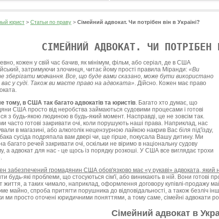
ый юрист
>
Статьи по праву
>
Сімейний адвокат. Чи потрібен він в Україні?
СІМЕЙНИЙ АДВОКАТ. ЧИ ПОТРІБЕН 
вно, кожен у свій час бачив, як мінімум, фільм, або серіал, де в США
йський, затримуючи злочинця, читає йому прості правила Міранди:
«Ви
 зберігати мовчання. Все, що буде вами сказано, може бути використано
вас у суді. Також ви маєте право на адвоката»
. Дійсно. Кожен має право
оката.
е тому, в США так багато адвокатів та юристів
. Багато хто думає, що
яни США просто від неробства займаються судовими процесами і готові
ся з будь-якою людиною в будь-який момент. Насправді, це не зовсім так.
ми часто готові закривати очі, коли порушують наші права. Наприклад, нас
вали в магазині, або алкоголік нецензурною лайкою накрив Вас біля під'їзду,
бака сусіда подряпала вам двері чи, ще гірше, покусала Вашу дитину. Ми
 на багато речей закривати очі, оскільки не віримо в національну судову
у, а адвокат для нас - це щось із порядку розкоші. У США все виглядає трохи
.
ен забезпечений громадянин США обов'язково має «у рукаві» адвоката, який 
ти будь-які проблеми, що стосуються сім'ї, або виникають в ній. Вони готові п
 життя, а таких чимало, наприклад, оформлення договору купівлі-продажу май
ме майно, спроба притягти порушника до відповідальності, а також безліч ін
ки ми просто оточені юридичними поняттями, а тому саме, сімейні адвокати р
Сімейний адвокат в Укра