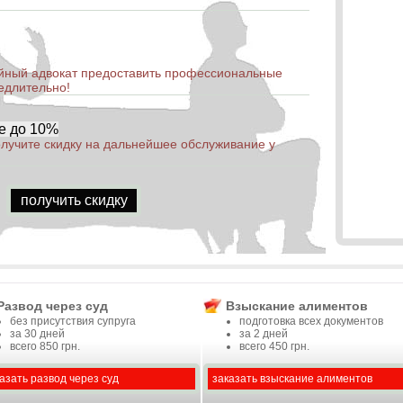
ный адвокат предоставить профессиональные
едлительно!
е до 10%
лучите скидку на дальнейшее обслуживание у
получить скидку
Развод через суд
Взыскание алиментов
без присутствия супруга
подготовка всех документов
за 30 дней
за 2 дней
всего 850 грн.
всего 450 грн.
азать развод через суд
заказать взыскание алиментов