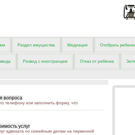
цем
Раздел имущества
Медиация
Отобрать ребенк
звода
Развод с иностранцем
Отказ от ребёнка
Затя
я вопроса
по телефону или заполнить форму, что
оимость услуг
слуг адвоката по семейным делам на первичной