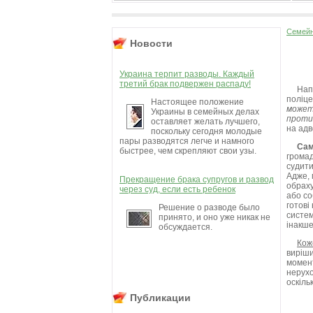
Семейн
Новости
Украина терпит разводы. Каждый
третий брак подвержен распаду!
Напе
поліце
Настоящее положение
можете
Украины в семейных делах
проти 
оставляет желать лучшего,
на адв
поскольку сегодня молодые
пары разводятся легче и намного
Сам
быстрее, чем скрепляют свои узы.
громад
судити
Адже, 
Прекращение брака супругов и развод
обраху
через суд, если есть ребенок
або со
готові
Решение о разводе было
систем
принято, и оно уже никак не
інакше
обсуждается.
Кож
виріши
момент
нерухо
оскіль
Публикации