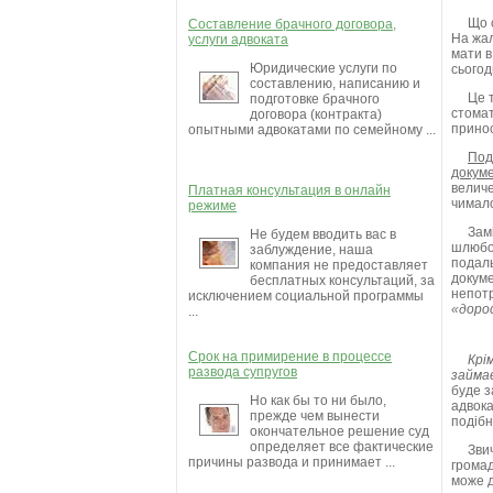
Що 
Составление брачного договора,
На жал
услуги адвоката
мати в
Юридические услуги по
сьогод
составлению, написанию и
Це 
подготовке брачного
стомат
договора (контракта)
принос
опытными адвокатами по семейному ...
Под
докуме
величе
Платная консультация в онлайн
чимало
режиме
Зам
Не будем вводить вас в
шлюбор
заблуждение, наша
подаль
компания не предоставляет
докуме
бесплатных консультаций, за
непотр
исключением социальной программы
«дорос
...
Срок на примирение в процессе
Крі
развода супругов
займа
буде з
Но как бы то ни было,
адвока
прежде чем вынести
подібн
окончательное решение суд
определяет все фактические
Зви
причины развода и принимает ...
громад
може д