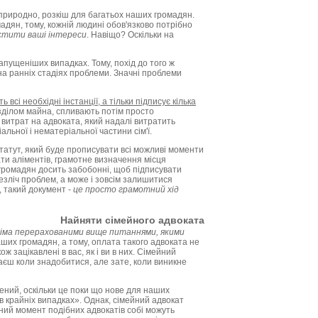
 природно, розкіш для багатьох наших громадян.
адян, тому, кожній людині обов'язково потрібно
стити ваші інтереси
. Навіщо? Оскільки на
апущеніших випадках. Тому, похід до того ж
на ранніх стадіях проблеми. Значні проблеми
сі необхідні інстанції, а тільки підписує кілька
зділом майна, спливають потім просто
витрат на адвоката, який надалі витратить
ьної і нематеріальної частини сім'ї.
атут, який буде прописувати всі можливі моменти
ти аліментів, грамотне визначення місця
 громадян досить забобонні, щоб підписувати
зліч проблем, а може і зовсім залишитися
 такий документ -
це просто грамотний хід
Найняти сімейного адвоката
сіма перерахованими вище питаннями, якими
аших громадян, а тому, оплата такого адвоката не
 зацікавлені в вас, як і ви в них. Сімейний
наєш коли знадобитися, але зате, коли виникне
нений, оскільки це поки що нове для наших
в крайніх випадках». Однак, сімейний адвокат
ний момент подібних адвокатів собі можуть