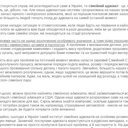
стосується справ, які розглядаються саме в Україні, то
сімейний адвокат
- це,
ь, це, дійсно, так. Але наша адвокатська система і розрахована на наших гром
 запасі гарного і
недорогого адвоката, який за першим покликом зможе захи
ні більшість людей тягнуть похід до адвоката на самий останній момент.
трохи нагадує ситуацію зі стоматологами, коли люди йдуть на лікування в найз
олога чи адвоката вам буде обходитися в рази дешевше, якби ви це зробили 
ять саме сімейні спори, які знаходяться на стадії розлучення.
ружжя часто не надає розлученню особливого значення, а тому рідко проходить в
нтів і «викреслює» штампи в паспортах
. А проблеми з вихованням дитини, ро
зними «підводними каменями» і надають масу проблем, додаткових грошових 
 зусиль, щоб виправити допущені Вами помилки та на грамотний поділ матеріал
ість всіх цих проблем на поточний момент можна скласти окремий Сімейний Ст
озлучного процесу, включаючи порядок поділу майна, розмір і порядок випла
шого проживання спільну дитину, і багато іншого. Звичайно, більшість наших
нт можливого розлучення, однак, якщо задуматися, це може вирішити потім бе
ібним папером. Адже, на жаль, жоден шлюб не захищений від розпаду, а тому,
лої» сімейної пари
.
м цього, можна просто найняти сімейного адвоката, який займатиметься в
ється і сімейний адвокат в США
. Однак наші адвокати розраховані саме на н
анадто високою для вас. Скрізь можна знайти компроміс, оскільки адвокати також
т потрібен родині також як, наприклад, страхування автомобіля - ніколи не з
а ситуація, ви будете почувати себе впевнено.
чайно, сьогодні в Україні такий інститут сімейних адвокатів не особливо розви
ян явище. Зазвичай, послугами адвоката користуються в рідкісних випадках, «
опомогти вам не просто позбутися багатьох проблем, а й застерегти їх. На да