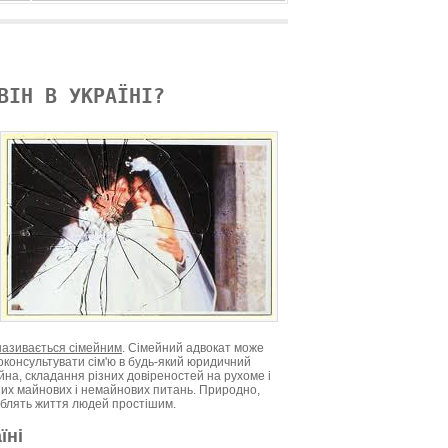
ВІН В УКРАЇНІ?
називається сімейним
. Сімейний адвокат може
роконсультувати сім'ю в будь-який юридичний
на, складання різних довіреностей на рухоме і
ших майнових і немайнових питань. Природно,
облять життя людей простішим.
їні