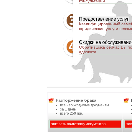
консультации
Предоставление услуг
Квалифицированный семей
юридические услуги незам
Скидки на обслуживани
Обратившись сейчас Вы по
адвоката
Расторжение брака
все необходимые документы
за 1 день
всего 250 грн.
заказать подготовку документов
зак